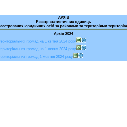
АРХІВ
Реєстр статистичних одиниць
реєстрованих юридичних осіб за районами та територіями територі
Архів
20
24
 територіальних громад
на 1 квітня 2024 року
 територіальних громад
на 1 липня 2024 року
 територіальних громад
1 жовтня 2024 року