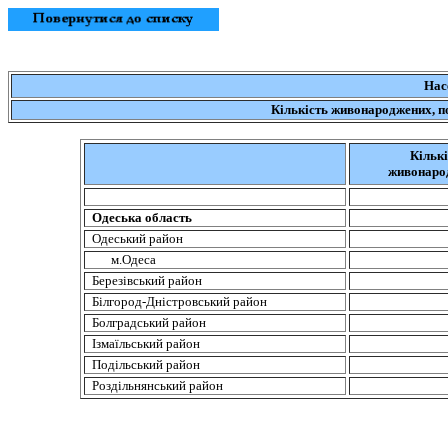
Нас
Кількість
живонароджених
, 
Кількі
живонаро
Одеська
область
Одеський
район
м.Одеса
Березівський
район
Білгород-Дністровський
район
Болградський
район
Ізмаїльський
район
Подільський
район
Роздільнянський
район