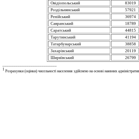
Овідіопольський
83019
Роздільнянський
57921
Ренійський
36974
Савранський
18789
Саратський
44815
Тарутинський
41194
Татарбунарський
38858
Захарівський
20119
Ширяївський
26799
_________________________
1
Розрахунки (оцінки) чисельності населення здійснено на основі наявних адміністратив