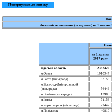
Нас
Чисельність населення (за оцінкою)
на 1 жовтня 
Наяв
на 1
жовтня
2017 року
Одеська область
2382420
м.Одеса
1010347
м.Балта (міськрада)
32153
м.Білгород-Дністровський
(міськрада)
56446
м.Біляївка (міськрада)
13988
м.Ізмаїл
71153
м.Чорноморськ (міськрада)
72442
м.Подільськ
40819