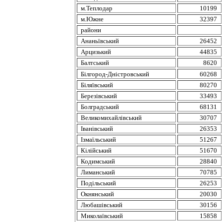
м.Теплодар
10199
м.Южне
32397
райони
Ананьївський
26452
Арцизький
44835
Балтський
8620
Білгород-Дністровський
60268
Біляївський
80270
Березівський
33493
Болградський
68131
Великомихайлівський
30707
Іванівський
26353
Ізмаїльський
51267
Кілійський
51670
Кодимський
28840
Лиманський
70785
Подільський
26253
Окнянський
20030
Любашівський
30156
Миколаївський
15858