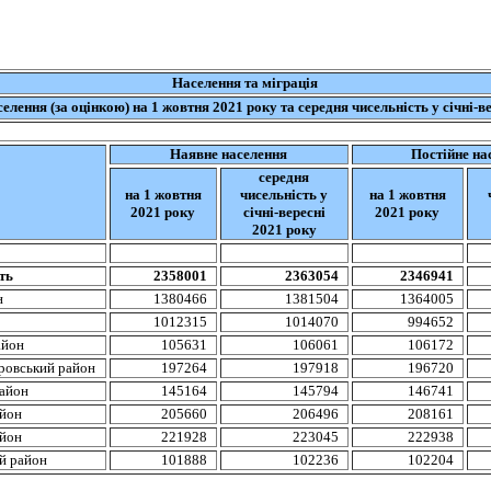
Населення
та
міграція
селення
(за
оцінкою
) на 1
жовтня
20
21
року та
середня
чисельність
у січні-в
Наявне
населення
Постійне
на
середня
на
1
жовтня
чисельність
у
на
1
жовтня
202
1
року
січні-вересні
202
1
року
202
1
ро
ку
ть
2358001
2363054
2346941
н
1380466
1381504
1364005
1012315
1014070
994652
йон
105631
106061
106172
ровський
район
197264
197918
196720
айон
145164
145794
146741
йон
205660
206496
208161
йон
221928
223045
222938
й
район
101888
102236
102204