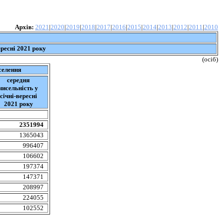
Архів:
2021
|
2020
|
2019
|
2018
|
2017
|
2016
|
2015
|
2014
|
2013
|
2012
|
2011
|
2010
ересні
20
21
р
оку
(
осіб
)
селення
середня
чисельність
у
січні-вересні
202
1
ро
ку
2351994
1365043
996407
106602
197374
147371
208997
224055
102552