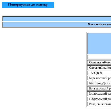
Чисельність
на
Одеська облас
Одеський райо
м.Одеса
Березівський
ра
Білгород-Дніст
Болградський
р
Ізмаїльський
ра
Подільський
ра
Роздільнянськи