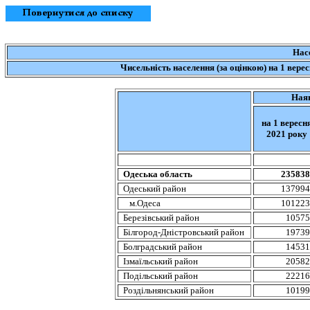
Нас
Чисельність
населення
(за
оцінкою
) на 1
вере
Ная
на
1
вересн
202
1
року
Одеська область
23583
Одеський район
13799
м.Одеса
10122
Березівський
район
1057
Білгород-Дністровський
район
1973
Болградський
район
1453
Ізмаїльський
район
2058
Подільський
район
2221
Роздільнянський
район
1019