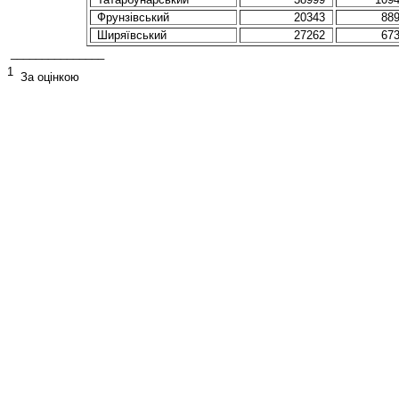
Фрунзівський
20343
88
Ширяївський
27262
67
_______________
1
За оцінкою