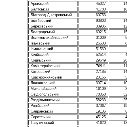
Арцизький
45327
1
Балтський
41780
1
Білгород-Дністровський
60753
Біляївський
93803
1
Березівський
33936
1
Болградський
69215
1
Великомихайлівський
31009
Іванівський
26503
Ізмаїльський
51569
Кілійський
52514
Кодимський
29649
2
Комінтернівський
70911
1
Котовський
27185
1
Красноокнянський
20166
Любашівський
30714
1
Миколаївський
16109
Овідіопольський
78058
3
Роздільнянський
58233
2
Ренійський
37367
1
Савранський
19135
Саратський
45125
Тарутинський
41620
1