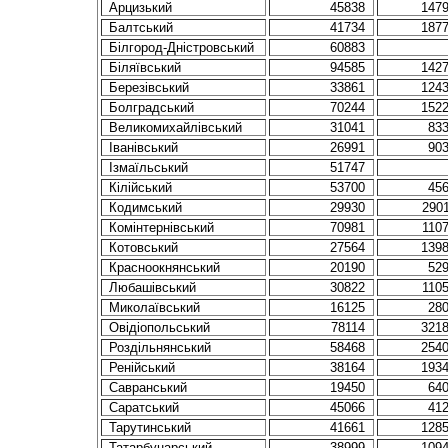
Арцизький
45838
147
Балтський
41734
187
Білгород-Дністровський
60883
Біляївський
94585
142
Березівський
33861
124
Болградський
70244
152
Великомихайлівський
31041
83
Іванівський
26991
90
Ізмаїльський
51747
Кілійський
53700
45
Кодимський
29930
290
Комінтернівський
70981
110
Котовський
27564
139
Красноокнянський
20190
52
Любашівський
30822
110
Миколаївський
16125
28
Овідіопольський
78114
321
Роздільнянський
58468
254
Ренійський
38164
193
Савранський
19450
64
Саратський
45066
41
Тарутинський
41661
128
Татарбунарський
38999
109