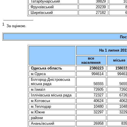
Татарбунарський
38829
1
Фрунзівський
20239
Ширяївський
27182
_______________
1
За оцінкою.
Пос
На 1 липня 201
все
міське
населення
Одеська область
2380223
15803
м.Одеса
994614
9946
Білгород-Дністровська
міська рада
56555
565
м.Ізмаїл
72605
726
Іллічівська міська рада
72327
672
м.Котовськ
40624
406
м.Теплодар
10480
104
м.Южне
32297
322
райони
Ананьївський
26958
83