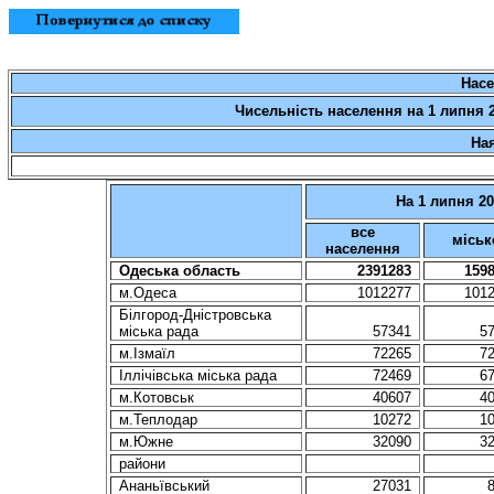
Насе
Чисельність населення на 1 липня 2
На
На 1 липня 2
все
міськ
населення
Одеська область
2391283
159
м.Одеса
1012277
101
Білгород-Дністровська
міська рада
57341
5
м.Ізмаїл
72265
7
Іллічівська міська рада
72469
6
м.Котовськ
40607
4
м.Теплодар
10272
1
м.Южне
32090
3
райони
Ананьївський
27031