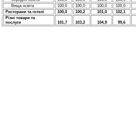
Вища освіта
100,0
100,0
100,0
100,0
Ресторани та готелі
100,0
100,2
101,0
102,1
Різні товари та
послуги
101,7
103,2
104,9
99,6