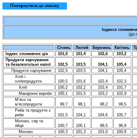
Індекси споживчих
(до 
Січень
Лютий
Березень
Квітень
Т
Індекс споживчих цін
101
,
0
101,4
102,6
103,2
Продукти харчування
та безалкогольні напої
102,5
103,5
104,1
105,4
Продукти харчування
102,5
103,5
104,1
105,4
Хліб і
хлібопродукти
100,5
101,6
102,4
102,3
Хліб
100,2
102,2
102,4
101,7
Макаронні вироби
100,1
101,5
103,2
102,9
М’ясо та
м’ясопродукти
99,7
98,1
98,2
99,5
Риба та продукти з
риби
101,5
104,1
104,6
105,7
Молоко, сир та
яйця
100,7
100,1
99,5
96,9
Молоко
100,3
101,3
101,0
100,8