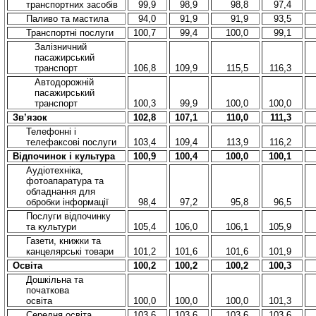
транспортних засобів
99,9
98,9
98,8
97,4
Паливо та мастила
94,0
91,9
91,9
93,5
Транспортні послуги
100,7
99,4
100,0
99,1
Залізничний
пасажирський
транспорт
106,8
109,9
115,5
116,3
Автодорожній
пасажирський
транспорт
100,3
99,9
100,0
100,0
Зв’язок
102,8
107,1
110,0
111,3
Телефонні і
телефаксові послуги
103,4
109,4
113,9
116,2
Відпочинок і культура
100,9
100,4
100,0
100,1
Аудіотехніка,
фотоапаратура та
обладнання для
обробки інформації
98,4
97,2
95,8
96,5
Послуги відпочинку
та культури
105,4
106,0
106,1
105,9
Газети, книжки та
канцелярські товари
101,2
101,6
101,6
101,9
Освіта
100,2
100,2
100,2
100,3
Дошкільна та
початкова
освіта
100,0
100,0
100,0
101,3
Середня освіта
103,6
103,6
103,6
103,6