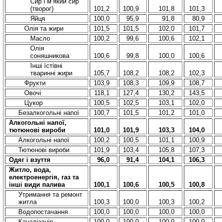
Сир і м’який сир
(творог)
101,2
100,9
101,8
101,3
Яйця
100,0
95,9
91,8
80,9
Олія та жири
101,5
101,5
102,0
101,7
Масло
100,2
99,6
100,6
102,1
Олія
соняшникова
100,6
99,8
100,0
100,6
Інші їстівні
тваринні жири
105,7
108,2
108,2
102,3
Фрукти
103,9
108,3
109,9
108,7
Овочі
118,1
127,4
130,2
143,5
Цукор
100,5
102,5
103,1
102,0
Безалкогольні напої
100,7
101,5
101,2
101,0
Алкогольні напої,
тютюнові вироби
101,0
101,9
103,3
104,0
Алкогольні напої
100,2
100,5
101,1
100,9
Тютюнові вироби
101,9
103,4
105,8
107,3
Одяг і взуття
96,0
91,4
104,1
106,3
Житло, вода,
електроенергія, газ та
інші види палива
100,1
100,6
100,5
100,8
Утримання та ремонт
житла
100,3
100,0
100,3
100,2
Водопостачання
100,0
100,0
100,0
100,0
Каналізація
100,0
100,0
100,0
100,0