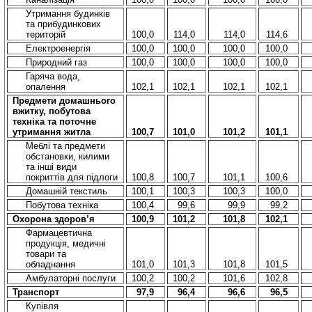
Утримання будинків
та прибудинкових
територій
100,0
114,0
114,0
114,6
Електроенергія
100,0
100,0
100,0
100,0
Природний газ
100,0
100,0
100,0
100,0
Гаряча вода,
опалення
102,1
102,1
102,1
102,1
Предмети домашнього
вжитку, побутова
техніка та поточне
утримання житла
100,7
101,0
101,2
101,1
Меблі та предмети
обстановки, килими
та інші види
покриттів для підлоги
100,8
100,7
101,1
100,6
Домашній текстиль
100,1
100,3
100,3
100,0
Побутова техніка
100,4
99,6
99,9
99,2
Охорона здоров’я
100,9
101,2
101,8
102,1
Фармацевтична
продукція, медичні
товари та
обладнання
101,0
101,3
101,8
101,5
Амбулаторні послуги
100,2
100,2
101,6
102,8
Транспорт
97,9
96,4
96,6
96,5
Купівля