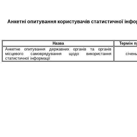
Анкетні
опитування
користувачів
статистичної
інфо
Назва
Термін 
Анкетне
опитування
державних органів та органів
місцевого самоврядування щодо використання
січен
статистичної інформації